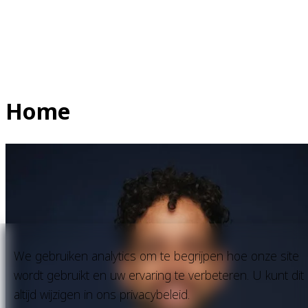
Home
We gebruiken analytics om te begrijpen hoe onze site
wordt gebruikt en uw ervaring te verbeteren. U kunt dit
altijd wijzigen in ons privacybeleid.