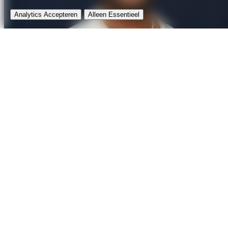
Analytics Accepteren
Alleen Essentieel